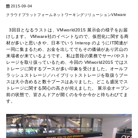
2015-09-04
テクニカル
クラウドプラットフォーム
ネットワーキングソリューション
VMware
3回目となるラストは、VMworld2015 展示会の様子をお届
けします。 VMware社のイベントなので、仮想化に関する商
材が多いと思いきや、日本でいう Interop のようにIT関連が
一同に集まるため、お金を出してでもその価値があり沢山の
来場者が来ているようです。 私は普段の業務でサーバやスト
レージを取り扱っているため、今回の VMworld2015 ではス
トレージに関するブースが多い印象を受けました。オールフ
ラッシュストレージ／ハイブリットストレージを取扱うブー
スは大小含めると数十ブースはありました。どこも盛況でス
トレージに関する関心の高さが伺えました。 展示会オープン
前の状態で、皆さんドアが開くのを今か今かと待ちわびてま
す。