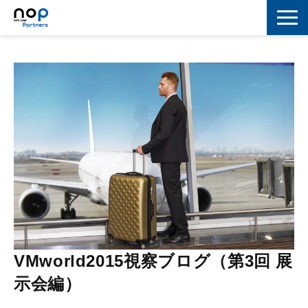
ネットワーク
マーケティング
セキュリティ
IoT
コラボレーション
スキルアップ
IT用語解説
VMworld2015視察ブログ（第3回 展
示会編）