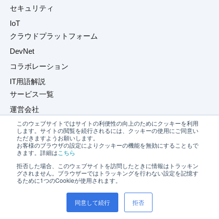
セキュリティ
IoT
クラウドプラットフォーム
DevNet
コラボレーション
IT用語解説
サービス一覧
運営会社
このウェブサイトではサイトの利便性の向上のためにクッキーを利用
プライバシーポリシー
します。サイトの閲覧を続行されるには、クッキーの使用にご同意い
ただきますようお願いします。
お問い合わせ
お客様のブラウザの設定によりクッキーの機能を無効にすることもで
きます。詳細は
こちら
拒否した場合、このウェブサイトを訪問したときに情報はトラッキン
グされません。ブラウザーではトラッキングを行わない設定を記憶す
るために1つのCookieが使用されます。
同意して続行
拒否
©2026 Net One Partners Co., Ltd.