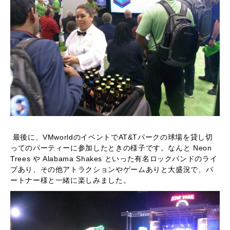
最後に、VMworldのイベントでAT&Tパークの球場を貸し切
ってのパーティーに参加したときの様子です。なんと Neon
Trees や Alabama Shakes といった有名ロックバンドのライ
ブあり、その他アトラクションやゲームありと大盛況で、パ
ートナー様と一緒に楽しみました。