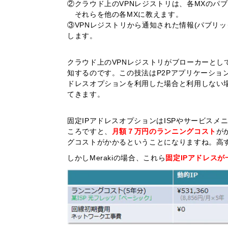
②クラウド上のVPNレジストリは、各MXのパブ
それらを他の各MXに教えます。
③VPNレジストリから通知された情報(パブリック
します。
クラウド上のVPNレジストリがブローカーとし
知するのです。この技法はP2Pアプリケーション
ドレスオプションを利用した場合と利用しない
てきます。
固定IPアドレスオプションはISPやサービス
ころですと、
月額７万円のランニングコスト
が
グコストがかかるということになりますね。高
しかしMerakiの場合、これら
固定IPアドレス