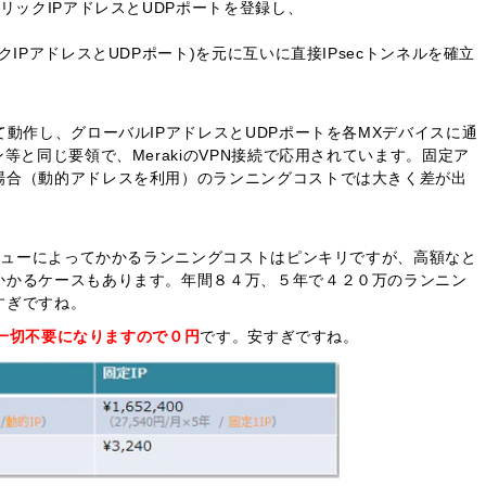
リックIPアドレスとUDPポートを登録し、
IPアドレスとUDPポート)を元に互いに直接IPsecトンネルを確立
て動作し、グローバルIPアドレスとUDPポートを各MXデバイスに通
等と同じ要領で、MerakiのVPN接続で応用されています。固定ア
場合（動的アドレスを利用）のランニングコストでは大きく差が出
メニューによってかかるランニングコストはピンキリですが、高額なと
かかるケースもあります。年間８４万、５年で４２０万のランニン
すぎですね。
が一切不要になりますので０円
です。安すぎですね。