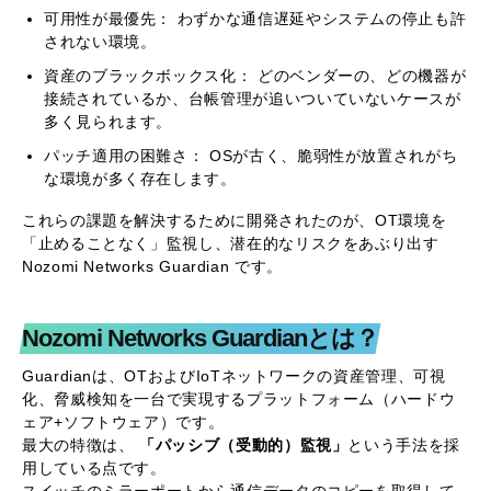
可用性が最優先： わずかな通信遅延やシステムの停止も許
されない環境。
資産のブラックボックス化： どのベンダーの、どの機器が
接続されているか、台帳管理が追いついていないケースが
多く見られます。
パッチ適用の困難さ： OSが古く、脆弱性が放置されがち
な環境が多く存在します。
これらの課題を解決するために開発されたのが、OT環境を
「止めることなく」監視し、潜在的なリスクをあぶり出す
Nozomi Networks Guardian です。
Nozomi Networks Guardianとは？
Guardianは、OTおよびIoTネットワークの資産管理、可視
化、脅威検知を一台で実現するプラットフォーム（ハードウ
ェア+ソフトウェア）です。
最大の特徴は、
「パッシブ（受動的）監視」
という手法を採
用している点です。
スイッチのミラーポートから通信データのコピーを取得して