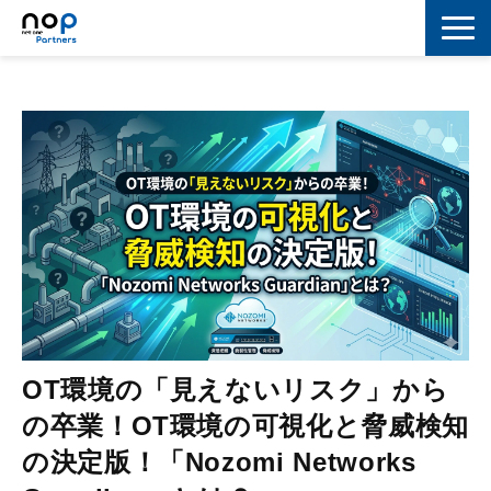
ネットワーク
マーケティング
セキュリティ
IoT
コラボレーション
スキルアップ
IT用語解説
OT環境の「見えないリスク」から
の卒業！OT環境の可視化と脅威検知
の決定版！「Nozomi Networks