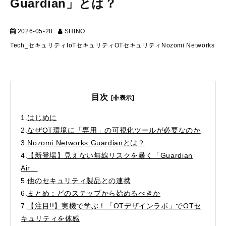
Guardian」とは？
2026-05-28
SHINO
テクニカル
Tech_セキュリティ
IoT
セキュリティ
OTセキュリティ
Nozomi Networks
目次
[非表示]
1.
はじめに
2.
なぜOT環境に「専用」の可視化ツールが必要なのか
3.
Nozomi Networks Guardianとは？
4.
【新登場】見えない無線リスクを暴く「Guardian
Air」
5.
他のセキュリティ製品との連携
6.
まとめ：どのステップから始めるべきか
7.
【注目!!】実機で学ぶ！「OTデザインラボ」でOTセ
キュリティを体感