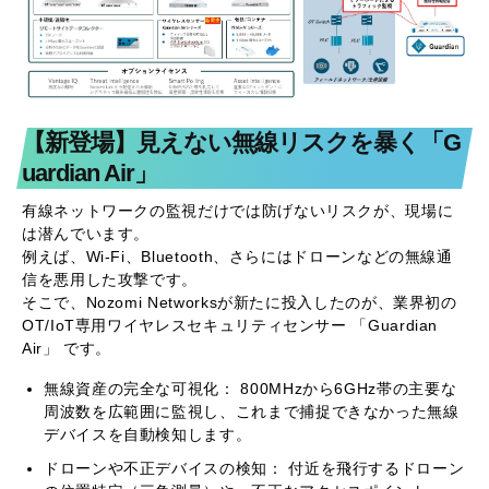
【新登場】見えない無線リスクを暴く「G
uardian Air」
有線ネットワークの監視だけでは防げないリスクが、現場に
は潜んでいます。
例えば、Wi-Fi、Bluetooth、さらにはドローンなどの無線通
信を悪用した攻撃です。
そこで、Nozomi Networksが新たに投入したのが、業界初の
OT/IoT専用ワイヤレスセキュリティセンサー 「Guardian
Air」 です。
無線資産の完全な可視化： 800MHzから6GHz帯の主要な
周波数を広範囲に監視し、これまで捕捉できなかった無線
デバイスを自動検知します。
ドローンや不正デバイスの検知： 付近を飛行するドローン