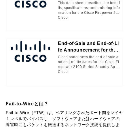
This data sheet describes the benef
its, specifications, and ordering info
rmation for the Cisco Firepower 21
00 Series.
Cisco
End-of-Sale and End-of-Li
fe Announcement for the
Cisco Firepower 2100 Seri
Cisco announces the end-of-sale a
nd end-of-life dates for the Cisco Fi
es Security Appliances &
repower 2100 Series Security Appli
5 YR Subscriptions
ances & 5 YR Subscriptions. The la
Cisco
st day to order the affected product
(s) is May 27, 2025. Customers with
active service contracts will continu
e to receive support from the Cisco
Technical Assistance Center (TAC)
as shown in Table 1 of the EoL bull
Fail-to-Wireとは？
etin. Table 1 describes the end-of-li
fe milestones, definitions, and date
Fail-to-Wire
（
FTW
）は、ペアリングされたポート間をレイヤ
s for the affected product(s). Table
１レベルでバイパスし、ソフトウェアまたはハードウェアの
2 lists the product part numbers aff
障害時にもパケットを転送するネットワーク接続を提供しま
ected by this announcement. For cu