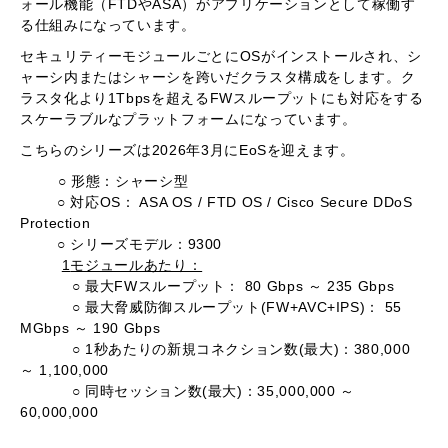
ォール機能（
FTD
や
ASA
）がアプリケーションとして稼働す
る仕組みになっています。
セキュリティーモジュールごとに
OS
がインストールされ、シ
ャーシ内またはシャーシを跨いだクラスタ構成をします。ク
ラスタ化より
1Tbps
を超える
FW
スループットにも対応をする
スケーラブルなプラットフォームになっています。
こちらのシリーズは
2026
年
3
月に
EoS
を迎えます。
○ 形態：シャーシ型
○ 対応
OS
：
ASA OS / FTD OS / Cisco Secure DDoS
Protection
○ シリーズモデル：
9300
1
モジュールあたり：
○ 最大
FW
スループット：
80 Gbps
～
235 Gbps
○ 最大脅威防御スループット
(FW+AVC+IPS)
：
55
MGbps
～
190 Gbps
○
1
秒あたりの新規コネクション数
(
最大
)
：
380,000
～
1,100,000
○ 同時セッション数
(
最大
)
：
35,000,000
～
60,000,000