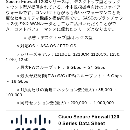
Secure Firewall 1200
シリーズは、デスクトップ型とラック
マウント型が提供されている、小中規模拠点向けのファイア
ウォールです。コンパクトながらも高いパフォーマンスと高
度なセキュリティ機能を提供可能です。
SASE
のブランチオフ
ィス側の
SD-WAN
ルータとしてもご活用いただくことがで
き、コストパフォーマンスに優れたシリーズとなります。
○
形態：デスクトップ型
/
ボックス型
○
対応
OS
：
ASA OS / FTD OS
○
シリーズモデル：
1210CE, 1210CP, 1120CX, 1230,
1240, 1250
○
最大
FW
スループット：
6 Gbps
～
24 Gbps
○
最大脅威防御
(FW+AVC+IPS)
スループット：
6 Gbps
～
18 Gbps
○ 1
秒あたりの新規コネクション数
(
最大
)
：
35,000
～
100,000
○
同時セッション数
(
最大
)
：
200,000
～
1,000,000
Cisco Secure Firewall 120
0 Series Data Sheet