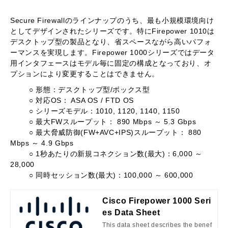
Secure Firewall
のラインナップのうち、最も小規模環境向け
としてデザインされたシリーズです。特に
Firepower 1010
は
デスクトップ型の製品となり、省スペースながら高いパフォ
ーマンスを実現します。
Firepower 1000
シリーズではデータ
用インタフェースはモデル毎に固定の構成となっており、オ
プションにより変更することはできません。
○ 形態：デスクトップ型
/
ボックス型
○ 対応
OS
：
ASA OS / FTD OS
○ シリーズモデル：
1010, 1120, 1140, 1150
○ 最大
FW
スループット：
890 Mbps
～
5.3 Gbps
○ 最大脅威防御
(FW+AVC+IPS)
スループット：
880
Mbps
～
4.9 Gbps
○
1
秒あたりの新規コネクション数
(
最大
)
：
6,000
～
28,000
○ 同時セッション数
(
最大
)
：
100,000
～
600,000
Cisco Firepower 1000 Seri
es Data Sheet
This data sheet describes the benef