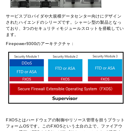
サービスプロバイダや大規模データセンター向けにデザイン
されたハイエンドのシリーズです。シャーシ型の製品となっ
ており、
3
つのセキュリティモジュールスロットを搭載してい
ます。
Firepower9300
のアーキテクチャ：
FXOS
とはハードウェアの制御やリソース管理を担うプラット
フォーム
OS
です。この
FXOS
という土台の上で、ファイアウ