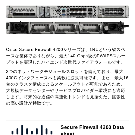
d product(s). Table 2 lists the produ
ct part numbers affected by this ann
ouncement. For customers with acti
ve and paid service and support co
ntracts, support will be available un
der the terms and conditions of cust
omers' service contract. <a href='htt
ps://www.cisco.com/c/en/us/product
s/collateral/security/firepower-ngfw/
firepower-4100-series-security-app
Cisco Secure Firewall 4200
シリーズは、
1RU
という省スペ
liances-eol-fr.html'>Click here for th
ースな筐体でありながら、最大
140 Gbps
級の
FW/IPS
スルー
e French Version of this Bulletin.</a
プットを実現したハイエンド次世代ファイアウォールです。
>
2
つのネットワークモジュールスロットを備えており、最大
400G
インタフェースへも柔軟に拡張可能です。また、最大
16
台のクラスタ構成によるスケールアウトが可能であるため、
大規模データセンターやサービスプロバイダー環境にも適応
します。将来的な通信の高速化トレンドも見据えた、拡張性
の高い設計が特徴です。
Secure Firewall 4200 Data
sheet