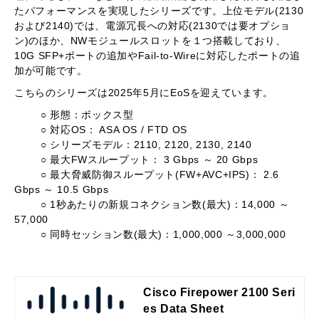
たパフォーマンスを実現したシリーズです。上位モデル
(2130
および
2140)
では、電源冗長への対応
(2130
では要オプショ
ン
)
のほか、
NW
モジュールスロットを１つ搭載しており、
10G SFP+
ポートの追加や
Fail-to-Wire
に対応したポートの追
加が可能です。
こちらのシリーズは
2025
年
5
月に
EoS
を迎えています。
○ 形態：ボックス型
○ 対応
OS
：
ASA OS / FTD OS
○ シリーズモデル：
2110, 2120, 2130, 2140
○ 最大
FW
スループット：
3 Gbps
～
20 Gbps
○ 最大脅威防御スループット
(FW+AVC+IPS)
：
2.6
Gbps
～
10.5 Gbps
○
1
秒あたりの新規コネクション数
(
最大
)
：
14,000
～
57,000
○ 同時セッション数
(
最大
)
：
1,000,000
～
3,000,000
Cisco Firepower 2100 Seri
es Data Sheet