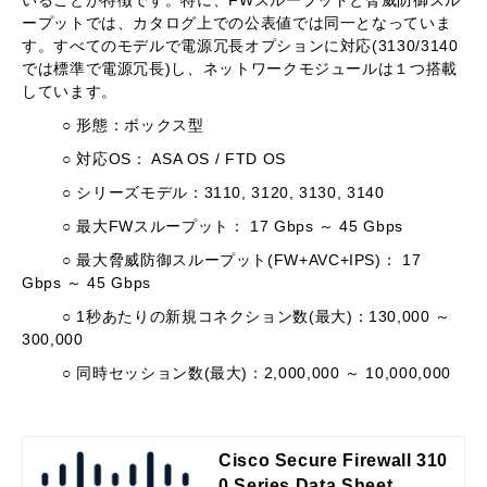
ープットでは、カタログ上での公表値では同一となっていま
す。すべてのモデルで電源冗長オプションに対応
(3130/3140
では標準で電源冗長
)
し、ネットワークモジュールは１つ搭載
しています。
○
形態：ボックス型
○
対応
OS
：
ASA OS / FTD OS
○
シリーズモデル：
3110, 3120, 3130, 3140
○
最大
FW
スループット：
17 Gbps
～
45 Gbps
○
最大脅威防御スループット
(FW+AVC+IPS)
：
17
Gbps
～
45 Gbps
○ 1
秒あたりの新規コネクション数
(
最大
)
：
130,000
～
300,000
○
同時セッション数
(
最大
)
：
2,000,000
～
10,000,000
Cisco Secure Firewall 310
0 Series Data Sheet