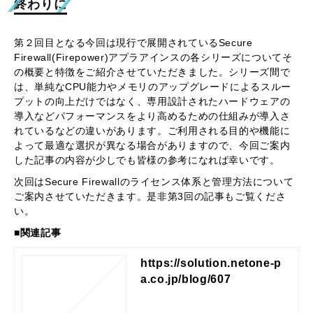
終わりに
bes the end-of-life milestones, defi
nitions, and dates for the affected p
roduct(s). Table 2 lists the product
part numbers affected by this anno
第２回目となる今回は現行で展開されている
Secure
uncement. For customers with activ
Firewall(Firepower)
アプラアインスの各シリーズについてそ
e and paid service and support con
の概要と特徴をご紹介させていただきました。シリーズ間で
tracts, support will be available und
er the terms and conditions of custo
は、単純な
CPU
能力やメモリのアップグレードによるスルー
mers' service contract. <a href=' htt
プットの向上だけではなく、専用設計されたハードウェアの
ps://www.cisco.com/c/en/us/product
導入などパフォーマンスをより高めるための仕組みが導入さ
s/collateral/security/firepower-ngfw/
れているなどの違いがあります。ご利用される目的や機能に
firepower-9300-series-security-app
よって最適な選択が異なる場合がありますので、今回ご案内
liances-eol-fr.html '>Click here for t
he French Version of this Bulletin.</
した記事の内容が少しでも皆様の参考になれば幸いです。
a>
次回は
Secure Firewall
のライセンス体系と管理方法について
ご案内させていただきます。是非第3回の記事もご覧くださ
い。
■関連記事
https://solution.netone-p
a.co.jp/blog/607