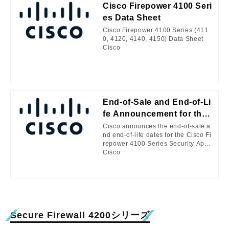
Cisco Firepower 4100 Seri
es Data Sheet
Cisco Firepower 4100 Series (411
0, 4120, 4140, 4150) Data Sheet
Cisco
End-of-Sale and End-of-Li
fe Announcement for the
Cisco Firepower 4100 Seri
Cisco announces the end-of-sale a
nd end-of-life dates for the Cisco Fi
es Security Appliances
repower 4100 Series Security Appli
ances. The last day to order the aff
Cisco
ected product(s) is January 6, 202
6. Customers with active service co
ntracts will continue to receive sup
port from the Cisco Technical Assist
ance Center (TAC) as shown in Tab
le 1 of the EoL bulletin. Table 1 des
Secure Firewall 4200シリーズ
cribes the end-of-life milestones, d
efinitions, and dates for the affecte