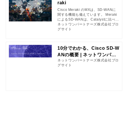
raki
Cisco Meraki のMXは、SD-WANに
関する機能も備えています。 Meraki
によるSD-WANは、Catalystに比べて
構築が容易です。 また、トポロジ作
ネットワンパートナーズ株式会社ブロ
成が簡易であったり、サイト間VPN
グサイト
が目視できるメリットがあります。
10分でわかる、Cisco SD-W
ANの概要 | ネットワンパー
ネットワンパートナーズ株式会社ブロ
トナーズ株式会社ブログサ
グサイト
イト