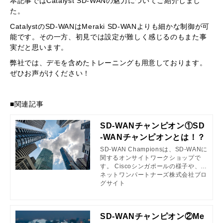
本記事ではCatalyst SD-WANの魅力についてご紹介しまし
た。
CatalystのSD-WANはMeraki SD-WANよりも細かな制御が可
能です。その一方、初見では設定が難しく感じるのもまた事
実だと思います。
弊社では、デモを含めたトレーニングも用意しております。
ぜひお声がけください！
■関連記事
SD-WANチャンピオン①SD
-WANチャンピオンとは！？
SD-WAN Championsは、SD-WANに
関するオンサイトワークショップで
す。 Ciscoシンガポールの様子や、D
esign Workshopの内容について解説
ネットワンパートナーズ株式会社ブロ
します。
グサイト
SD-WANチャンピオン②Me