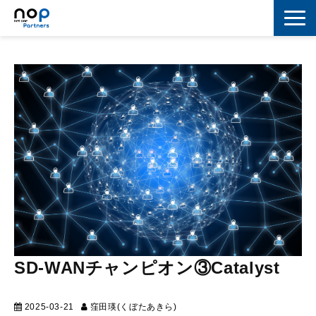
ネットワーク
マーケティング
セキュリティ
IoT
コラボレーション
スキルアップ
IT用語解説
SD-WANチャンピオン③Catalyst
2025-03-21
窪田瑛(くぼたあきら)
テクニカル