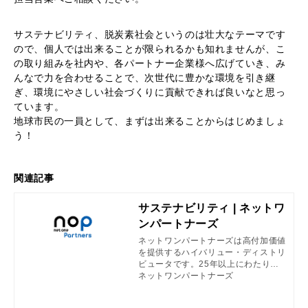
サステナビリティ、脱炭素社会というのは壮大なテーマです
ので、個人では出来ることが限られるかも知れませんが、こ
の取り組みを社内や、各パートナー企業様へ広げていき、み
んなで力を合わせることで、次世代に豊かな環境を引き継
ぎ、環境にやさしい社会づくりに貢献できれば良いなと思っ
ています。
地球市民の一員として、まずは出来ることからはじめましょ
う！
関連記事
サステナビリティ | ネットワ
ンパートナーズ
ネットワンパートナーズは高付加価値
を提供するハイバリュー・ディストリ
ビュータです。25年以上にわたり培
った国内トップクラスの技術力・解決
ネットワンパートナーズ
力・支援力のもと、ICT基盤構築にお
ける技術とノウハウをパートナー企業