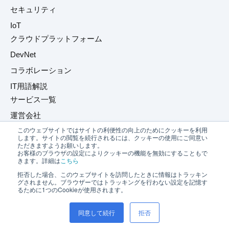
セキュリティ
IoT
クラウドプラットフォーム
DevNet
コラボレーション
IT用語解説
サービス一覧
運営会社
このウェブサイトではサイトの利便性の向上のためにクッキーを利用
プライバシーポリシー
します。サイトの閲覧を続行されるには、クッキーの使用にご同意い
ただきますようお願いします。
お問い合わせ
お客様のブラウザの設定によりクッキーの機能を無効にすることもで
きます。詳細は
こちら
拒否した場合、このウェブサイトを訪問したときに情報はトラッキン
グされません。ブラウザーではトラッキングを行わない設定を記憶す
るために1つのCookieが使用されます。
同意して続行
拒否
©2026 Net One Partners Co., Ltd.