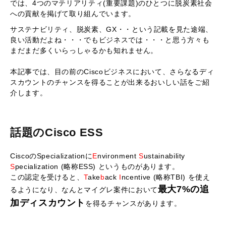
では、4つのマテリアリティ(重要課題)のひとつに脱炭素社会
への貢献を掲げて取り組んでいます。
サステナビリティ、脱炭素、GX・・という記載を見た途端、
良い活動だよね・・・でもビジネスでは・・・と思う方々も
まだまだ多くいらっしゃるかも知れません。
本記事では、目の前のCiscoビジネスにおいて、さらなるディ
スカウントのチャンスを得ることが出来るおいしい話をご紹
介します。
話題のCisco ESS
CiscoのSpecializationに
E
nvironment
S
ustainability
S
pecialization (略称ESS) というものがあります。
この認定を受けると、
T
ake
b
ack
I
ncentive (略称TBI) を使え
最大7%の追
るようになり、なんとマイグレ案件において
加ディスカウント
を得るチャンスがあります。