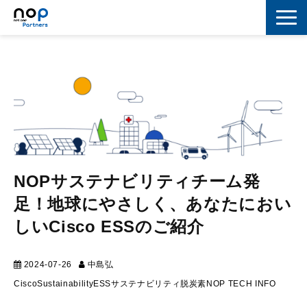
ネットワーク
マーケティング
セキュリティ
IoT
コラボレーション
NOPサステナビリティチーム発
足！地球にやさしく、あなたにおい
スキルアップ
しいCisco ESSのご紹介
IT用語解説
2024-07-26
中島弘
マーケティング
Cisco
Sustainability
ESS
サステナビリティ
脱炭素
NOP TECH INFO