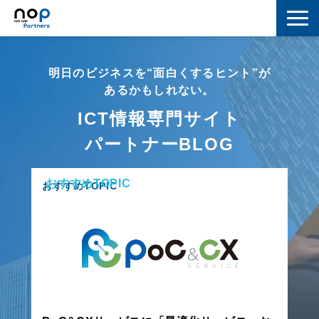
ネットワーク
明日のビジネスを“面白くするヒント”が
マーケティング
あるかもしれない。
ICT情報専門サイト
セキュリティ
パートナーBLOG
IoT
おすすめTOPIC
コラボレーション
おすすめTOPIC
スキルアップ
IT用語解説