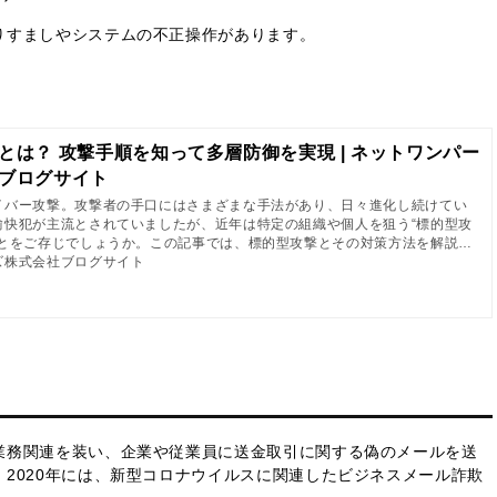
りすましやシステムの不正操作があります。
とは？ 攻撃手順を知って多層防御を実現 | ネットワンパー
ブログサイト
イバー攻撃。攻撃者の手口にはさまざまな手法があり、日々進化し続けてい
愉快犯が主流とされていましたが、近年は特定の組織や個人を狙う“標的型攻
ことをご存じでしょうか。この記事では、標的型攻撃とその対策方法を解説し
ズ株式会社ブログサイト
業務関連を装い、企業や従業員に送金取引に関する偽のメールを送
2020年には、新型コロナウイルスに関連したビジネスメール詐欺