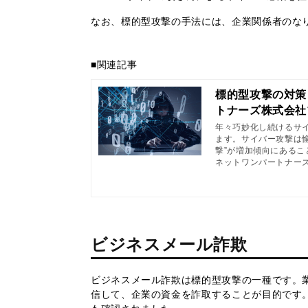
なお、標的型攻撃の手法には、企業関係者のな
■関連記事
標的型攻撃の対策
トナーズ株式会社
年々巧妙化し続けるサ
ます。サイバー攻撃は
撃”が増加傾向にある
ます。
ネットワンパートナー
ビジネスメール詐欺
ビジネスメール詐欺は標的型攻撃の一種です。
信して、企業の資金を詐取することが目的です。