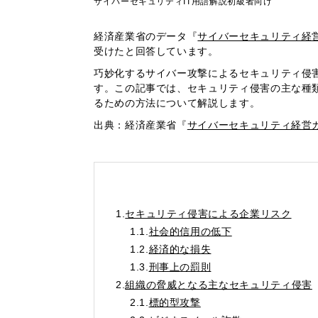
サイバーセキュリティ
IT用語解説
初級者向け
経済産業省のデータ『
サイバーセキュリティ経営ガ
受けたと回答しています。
巧妙化するサイバー攻撃によるセキュリティ侵
す。この記事では、セキュリティ侵害の主な種
るための方法について解説します。
出典：経済産業省『
サイバーセキュリティ経営ガイ
1.
セキュリティ侵害による企業リスク
1.1.
社会的信用の低下
1.2.
経済的な損失
1.3.
刑事上の罰則
2.
組織の脅威となる主なセキュリティ侵害
2.1.
標的型攻撃