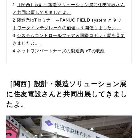
1.
［関西］設計・製造ソリューション展に住友電設さん
と共同出展してきましたよ。
2.
製造業IoTセミナー～FANUC FIELD system とネッ
トワークインテグレータの価値～を開催しましたよ。
3.
システムコントロールフェア＆国際ロボット展を見て
きましたよ。
4.
ネットワンパートナーズの製造業IoTの取組
［関西］設計・製造ソリューション展
に住友電設さんと共同出展してきまし
たよ。