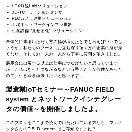
LCX無線LANソリューション
3D-TOFモーションセンサ
PLCカメラ連携ソリューション
工場ネットワークインフラ機器
生産設備 ”見せる化” ソリューション
全体的に来場いただく方の幅が増えたとでも言えばいいでし
ょうか。私たちのブースにお立ち寄り頂く方の企業の層が厚
くなり、そしてお一人お一人から丁寧に質問を頂きました。
展示会に出展する以上は仕事につなげたいと思っています
が、これはきっとつながるなという手ごたえが何件かあった
ので、引き続き頑張りたいと思います。
製造業IoTセミナー～FANUC FIELD
system とネットワークインテグレー
タの価値～を開催しましたよ。
このブログをここまで読んでいただいている方なら、ファナ
ックさんのFIELD system はご存知ですよね？