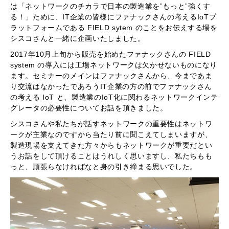
は「ネットワークのチカラで日本の製造業を”もっと”強くす
る！」ために、IT企業の皆様にファナックさんの考えるIoTプ
ラットフォームである FIELD sytem のことをお伝えする場を
シスコさんと一緒に企画いたしました。
2017年10月上旬から販売を始めたファナックさんの FIELD
system の導入には工場ネットワークは欠かせないものになり
ます。セミナーのメインはファナックさんから、今まであま
り交流はなかったであろうIT企業の方の前でファナックさん
の考える IoT と、製造業のIoT化に関わるネットワークインテ
グレータの必要性についてお話を頂きました。
シスコさんや私たちが話すネットワークの重要性はネットワ
ークが主業なのですから当たり前に聞こえてしまいますが、
製造現場を支えてきた方々からもネットワークが重要だとい
うお話をして頂けることはうれしく思いますし、私たちもも
っと、頑張らなければなと身の引き締まる思いでした。