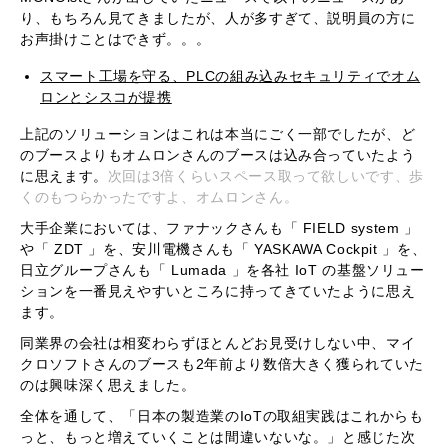
り、もちろん見てきましたが、人が多すぎて、説明員の方に
お声掛けことはできず。。。
スマート工場を守る、PLCの組み込みセキュリティでオム
ロンとシスコが提携
上記のソリューションはこれは本当にごく一部でしたが、ど
のブースよりもオムロンさんのブースは込み合っていたよう
に思えます。
次回は3倍くらいスペース取って欲しいです、歩
くのもつらかったですよ、オムロンさん。
大手企業においては、ファナックさんも「 FIELD system 」
や「 ZDT 」を、安川電機さんも「 YASKAWA Cockpit 」を、
日立グループさんも「 Lumada 」を各社 IoT の基盤ソリュー
ションを一番見えやすいところに持ってきていたように思え
ます。
同業界の会社は相変わらずほとんどお見受けしない中、マイ
クロソフトさんのブースも2年前より数倍大きく獲られていた
のは興味深く思えました。
全体を通して、「日本の製造業のIoTの取組実践はこれからも
っと、もっと増えていくことは間違いないな。」と感じた次