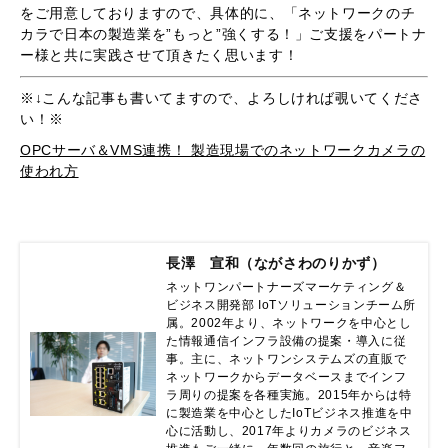
をご用意しておりますので、具体的に、「ネットワークのチ
カラで日本の製造業を”もっと”強くする！」ご支援をパートナ
ー様と共に実践させて頂きたく思います！
※↓こんな記事も書いてますので、よろしければ覗いてくださ
い！※
OPCサーバ＆VMS連携！ 製造現場でのネットワークカメラの
使われ方
長澤 宣和（ながさわのりかず）
ネットワンパートナーズマーケティング＆
ビジネス開発部 IoTソリューションチーム所
属。2002年より、ネットワークを中心とし
た情報通信インフラ設備の提案・導入に従
事。主に、ネットワンシステムズの直販で
ネットワークからデータベースまでインフ
ラ周りの提案を各種実施。2015年からは特
に製造業を中心としたIoTビジネス推進を中
心に活動し、2017年よりカメラのビジネス