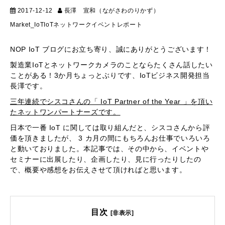
2017-12-12
長澤 宣和（ながさわのりかず）
マーケティング
Market_IoT
IoT
ネットワーク
イベントレポート
NOP IoT ブログにお立ち寄り、誠にありがとうございます！
製造業IoTとネットワークカメラのことならたくさん話したい
ことがある！3か月ちょっとぶりです、IoTビジネス開発担当
長澤です。
三年連続でシスコさんの「 IoT Partner of the Year 」を頂い
たネットワンパートナーズです。
日本で一番 IoT に関しては取り組んだと、シスコさんから評
価を頂きましたが、 3 カ月の間にもちろんお仕事でいろいろ
と動いておりました。本記事では、その中から、イベントや
セミナーに出展したり、企画したり、見に行ったりしたの
で、概要や感想をお伝えさせて頂ければと思います。
目次
[非表示]