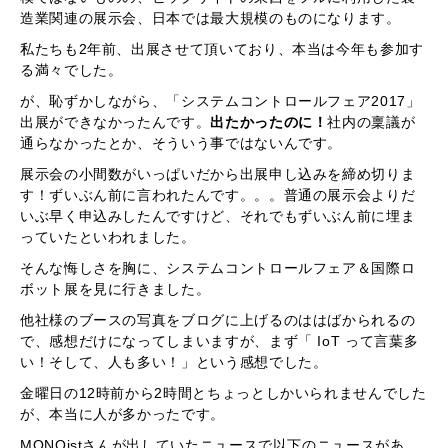
造業関連の展示会、日本では最大規模のものになります。
私たちも2年前、出展させて頂いており、本当は今年も参加す
る満々でした。
が、恥ずかしながら、「システムコントロールフェア2017」
出展ができなかったんです。
出たかったのに！
社内の稟議が
通らなかったとか、そういう事ではないんです。
展示会の小間数がいっぱいだから出展申し込みを締め切りま
す！ずいぶん前に言われたんです。。。普通の展示会よりだ
いぶ早く申込みしたんですけど、それでもずいぶん前に埋ま
っていたといわれました。
そんな悔しさを胸に、システムコントロールフェア＆国際ロ
ボット展を見に行きました。
他社様のブースの写真をブログに上げるのははばかられるの
で、感想だけになってしまいますが、まず「 IoT って言葉多
い！そして、人も多い！」という感想でした。
金曜日の12時前から2時間とちょっとしかいられませんでした
が、本当に人が多かったです。
MONOistさんが出していたニュースで以下のニュースがあ