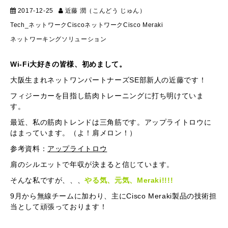
2017-12-25
近藤 潤（こんどう じゅん）
テクニカル
Tech_ネットワーク
Cisco
ネットワーク
Cisco Meraki
ネットワーキングソリューション
Wi-Fi大好きの皆様、初めまして。
大阪生まれネットワンパートナーズSE部新人の近藤です！
フィジーカーを目指し筋肉トレーニングに打ち明けていま
す。
最近、私の筋肉トレンドは三角筋です。アップライトロウに
はまっています。（よ！肩メロン！）
参考資料：
アップライトロウ
肩のシルエットで年収が決まると信じています。
そんな私ですが、、、
やる気
、元気、Meraki!!!!
9月から無線チームに加わり、主にCisco Meraki製品の技術担
当として頑張っております！