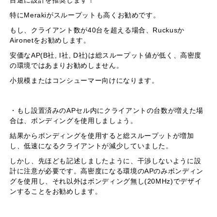
特にMerakiがスループットも高くお勧めです。
もし、クライアント数が40台を超える場合、Ruckusか
Aironetをお勧めします。
安価なAP(B社, I社, D社)は総スループット値が低く、高密度
の環境ではあまりお勧めしません。
小規模またはコンシューマー向けになります。
・もし設置済みのAPセル内にクライアントの台数が増えた場
合は、ボンディングを使用しましょう。
結果からボンディングを使用すると総スループットが増加
し、低速になるクライアントが減少していました。
しかし、先ほども記述しましたように、干渉しないように設
計に注意が必要です。高密度になる環境のAPのみボンディン
グを使用し、それ以外はボンディング無し(20MHz)でデザイ
ンすることをお勧めします。