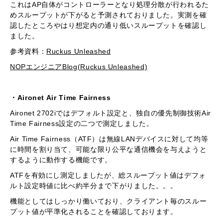
これはAP自体がコントローラーとなり処理分散が行われるた
めスループットが下がると予測されておりました。実測を確
認したところやはり想定内の通り低いスループットを確認し
ました。
参考資料：
Ruckus Unleashed
NOPエンジニアBlog(Ruckus Unleashed)
・Aironet Air Time Fairness
Aironet 2702iではデフォルト設定と、独自の優先制御技術Air
Time Fairness設定の二つで測定しました。
Air Time Fairness（ATF）は無線LANデバイスに対して均等
に時間を割り当て、可能な限り公平な通信機会を与えようと
するように動作する機能です。
ATFを有効にし測定しましたが、総スループット値はデフォ
ルト設定時値に比べ約半分まで下がりました。。。
機能としてはしっかり働いており、クライアント毎のスルー
プット値が平準化されることを確認しております。