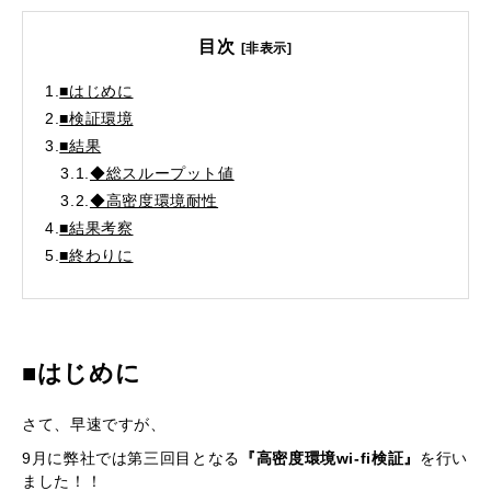
目次
[非表示]
1.
■はじめに
2.
■検証環境
3.
■結果
3.1.
◆総スループット値
3.2.
◆高密度環境耐性
4.
■結果考察
5.
■終わりに
■はじめに
さて、早速ですが、
9月に弊社では第三回目となる
『高密度環境wi-fi検証』
を行い
ました！！