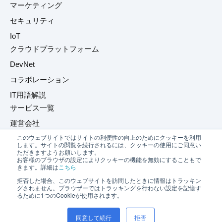
マーケティング
セキュリティ
IoT
クラウドプラットフォーム
DevNet
コラボレーション
IT用語解説
サービス一覧
運営会社
このウェブサイトではサイトの利便性の向上のためにクッキーを利用
プライバシーポリシー
します。サイトの閲覧を続行されるには、クッキーの使用にご同意い
ただきますようお願いします。
お問い合わせ
お客様のブラウザの設定によりクッキーの機能を無効にすることもで
きます。詳細は
こちら
拒否した場合、このウェブサイトを訪問したときに情報はトラッキン
グされません。ブラウザーではトラッキングを行わない設定を記憶す
るために1つのCookieが使用されます。
同意して続行
拒否