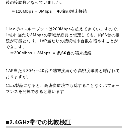
後の接続数となっていました。
⇒120Mbps ÷ 3Mbps =
40台
の端末接続
11axでのスループットは200Mbpsを超えてきていますので、
1端末 当たり3Mbpsの帯域が必要と想定しても、約66台の接
続が可能となり、1AP当たりの接続端末台数を増やすことが
できます。
⇒200Mbps ÷ 3Mbps ＝
約66台
の端末接続
1AP当たり30台～40台の端末接続から高密度環境と呼ばれて
おりますが、
11ax製品になると、高密度環境でも臆することなくパフォー
マンスを発揮できると思います
■2.4GHz帯での比較検証