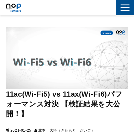
ネットワーク
マーケティング
セキュリティ
IoT
コラボレーション
スキルアップ
11ac(Wi-Fi5) vs 11ax(Wi-Fi6)パフ
ォーマンス対決 【検証結果を大公
IT用語解説
開！】
2021-01-25
北本 大悟（きたもと だいご）
テクニカル