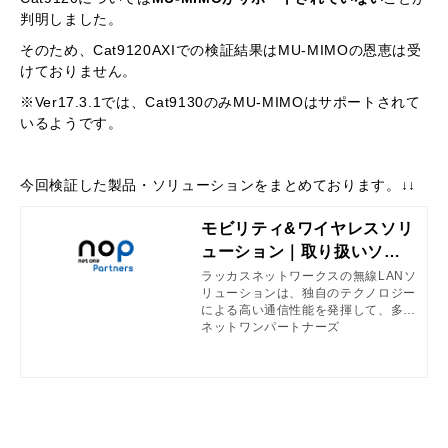
判明しました。
そのため、Cat9120AXIでの検証結果はMU-MIMOの恩恵は受
けておりません。
※Ver17.3.1では、Cat9130のみMU-MIMOはサポートされて
いるようです。
今回検証した製品・ソリューションをまとめております。↓↓
モビリティ&ワイヤレスソリ
ューション｜取り扱いソリ
ューション・製品｜ネット
ラッカスネットワークスの無線LANソ
リューションは、独自のテクノロジー
ワンパートナーズ
による高い通信性能を発揮して、多数
の端末を快適かつ安全に使えるエンタ
ネットワンパートナーズ
ープライズクラスのWi-Fi環境を実現
します。