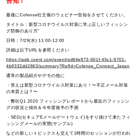
告知！
最後にCofense社主催のウェビナー告知をさせてください。
タイトル：新型コロナウイルス対策に学ぶ正しいフィッシン
グ防御のあり方"
日時：7/29(水) 11:00-12:00
詳細は以下URLを参照ください
https://web.cvent.com/event/ed84e873-601f-45c1-8701-
4b9332dd2863/summary?RefId=Cofense_Connect_Japan
通常の製品紹介やデモの他に
・答えは新型コロナウイルス対策にあり！〜不正メール対策
の本質とは？〜
・弊社Q1 2020 フィッシングレポートから最近のフィッシン
グの状況と傾向＆今年度後半の予測
・SEG(セキュアEメールゲートウェイ)をすり抜けて来たフィ
ッシングメールの実態(サンプル)
などの新しいトピックスも交えて1時間のセッションが行われ