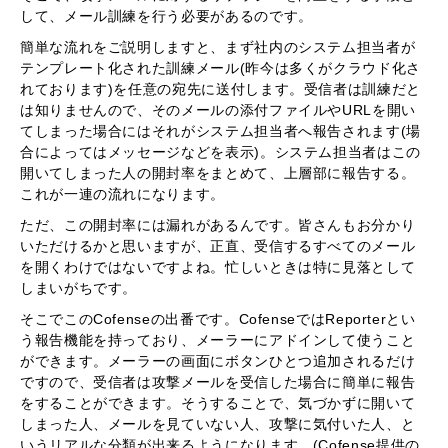
して、メール訓練を行う必要があるのです。
簡単な流れをご説明しますと、まず社内のシステム担当者が
テンプレート化された訓練メール(昨今は多くがクラウド化さ
れております)を任意の宛先に送付します。受信者は訓練だと
は知りませんので、そのメールの添付ファイルやURLを開い
てしまった場合にはそれがシステム担当者へ報告されます(場
合によってはメッセージなどを表示)。システム担当者はこの
開いてしまった人の開封率をまとめて、上層部に報告する。
これが一連の流れになります。
ただ、この開封率には漏れがあるんです。皆さんもお分かり
いただけるかと思いますが、正直、受信するすべてのメール
を開くわけではないですよね。忙しいときは特に見落として
しまいがちです。
そこでこのCofenseの出番です。CofenseではRepor
terとい
う報告機能を持っており、メーラーにアドインして使うこと
ができます。メーラーの画面にボタンひとつ追加されるだけ
ですので、受信者は攻撃メールを受信した場合に簡単に報告
をすることができます。そうすることで、気づかずに開いて
しまった人、メールを見ていない人、攻撃に気付いた人、と
いうリアルな分類が出来るようになります。(Cofense提供の