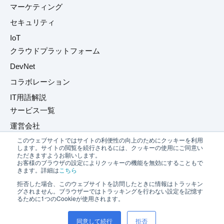
マーケティング
セキュリティ
IoT
クラウドプラットフォーム
DevNet
コラボレーション
IT用語解説
サービス一覧
運営会社
このウェブサイトではサイトの利便性の向上のためにクッキーを利用
プライバシーポリシー
します。サイトの閲覧を続行されるには、クッキーの使用にご同意い
ただきますようお願いします。
お問い合わせ
お客様のブラウザの設定によりクッキーの機能を無効にすることもで
きます。詳細は
こちら
拒否した場合、このウェブサイトを訪問したときに情報はトラッキン
グされません。ブラウザーではトラッキングを行わない設定を記憶す
るために1つのCookieが使用されます。
同意して続行
拒否