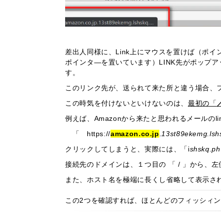
差出人同様に、Link上にマウスを置けば（ポイ
ポインタ―を置いています）LINK先がポップ
す。
このリンク先が、送られて来た所と違う場合、
この時気を付けないといけないのは、
最初の「
例えば、Amazonから来たと思われるメールのl
「 https://
amazon.co.jp
.
13st89ekemg.lsh
クリックしてしまうと、実際には、「i
shskq
接続先のドメインは、１つ目の 「 / 」から
また、ホスト名を極端に長くし省略して表示さ
この2つを確認すれば、ほとんどのフィッシィ