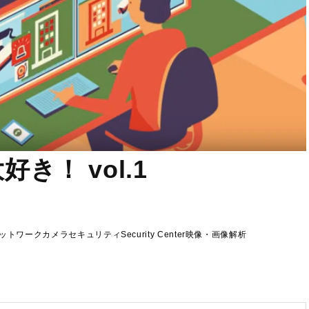
 大好き！ vol.1
ル
ットワークカメラ
セキュリティ
Security Center
映像・画像解析