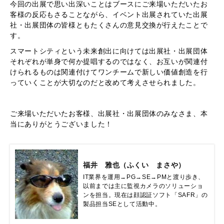
今回の出展で思い出深いことはブースにご来場いただいたお
客様の反応もさることながら、イベント出展されていた出展
社・出展団体の皆様ともたくさんの意見交換が行えたことで
す。
スマートシティという未来創出に向けては出展社・出展団体
それぞれが単身で何か提唱するのではなく、お互いが関連付
けられるものは関連付けてワンチームで新しい価値創造を行
っていくことが大切なのだと改めて考えさせられました。
ご来場いただいたお客様、出展社・出展団体のみなさま、本
当にありがとうございました！
福井 雅也（ふくい まさや）
IT業界を運用→PG→SE→PMと渡り歩き、
以前までは主に監視カメラのソリューショ
ンを担当。現在は顔認証ソフト「SAFR」の
製品担当SEとして活動中。