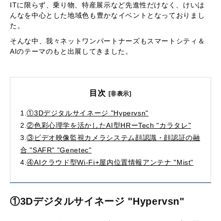
ITに限らず、乗り物、特産展示など先進性だけなく、けいは
んなを中心とした地域色も豊かなイベントとなっておりまし
た。
そんな中、我々ネットワンパートナーズもスマートシティ＆
AIのテーマのもと出展してきました。
目次
[非表示]
1.
①3Dデジタルサイネージ "Hypervsn"
2.
②色彩心理学を活かしたAI型HRーTech "カラタレ"
3.
③ビデオ映像監視カメラシステム顔認識・顔認証の融
合 "SAFR" "Genetec"
4.
④AIクラウド型Wi-Fi+屋内位置情報アンテナ "Mist"
①
3Dデジタルサイネージ "Hypervsn"