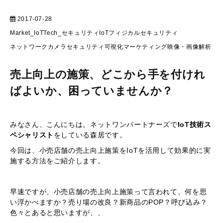
2017-07-28
マーケティング
Market_IoT
Tech_セキュリティ
IoT
フィジカルセキュリティ
ネットワークカメラ
セキュリティ
可視化
マーケティング
映像・画像解析
売上向上の施策、どこから手を付けれ
ばよいか、困っていませんか？
みなさん、こんにちは。ネットワンパートナーズで
IoT技術ス
ペシャリスト
をしている森居です。
今回は、小売店舗の売上向上施策をIoTを活用して効果的に実
施する方法をご紹介します。
早速ですが、小売店舗の売上向上施策って言われて、何を思
い浮かべますか？売り場の改良？新商品のPOP？呼び込み？
色々とあると思いますが、、