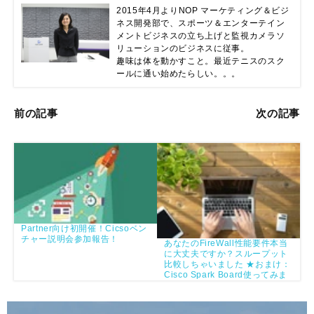
2015年4月よりNOP マーケティング＆ビジ
ネス開発部で、スポーツ＆エンターテイン
メントビジネスの立ち上げと監視カメラソ
リューションのビジネスに従事。

趣味は体を動かすこと。最近テニスのスク
ールに通い始めたらしい。。。
前の記事
次の記事
Partner向け初開催！Cicsoベン
チャー説明会参加報告！
あなたのFireWall性能要件本当
に大丈夫ですか？スループット
比較しちゃいました ★おまけ：
Cisco Spark Board使ってみま
した