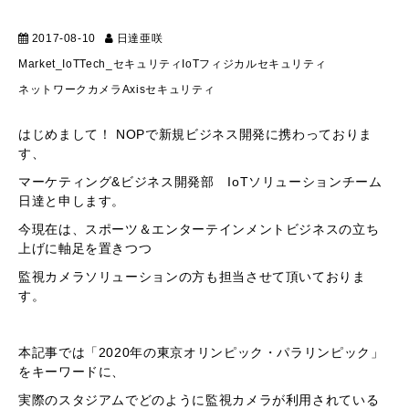
2017-08-10
日達亜咲
マーケティング
Market_IoT
Tech_セキュリティ
IoT
フィジカルセキュリティ
ネットワークカメラ
Axis
セキュリティ
はじめまして！ NOPで新規ビジネス開発に携わっておりま
す、
マーケティング&ビジネス開発部 IoTソリューションチーム
日達と申します。
今現在は、スポーツ＆エンターテインメントビジネスの立ち
上げに軸足を置きつつ
監視カメラソリューションの方も担当させて頂いておりま
す。
本記事では「2020年の東京オリンピック・パラリンピック」
をキーワードに、
実際のスタジアムでどのように監視カメラが利用されている