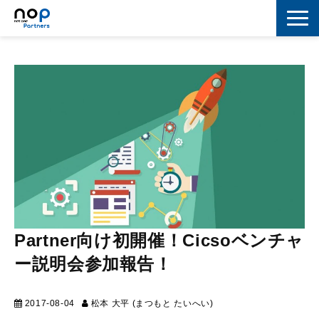
ネットワーク
マーケティング
セキュリティ
IoT
コラボレーション
スキルアップ
Partner向け初開催！Cicsoベンチャ
IT用語解説
ー説明会参加報告！
2017-08-04
松本 大平 (まつもと たいへい)
マーケティング