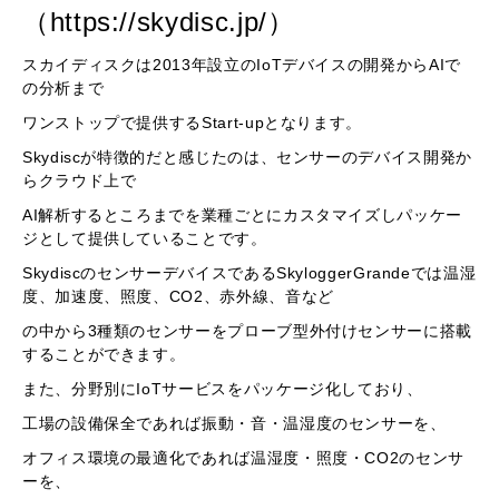
（https://skydisc.jp/）
スカイディスクは2013年設立のIoTデバイスの開発からAIで
の分析まで
ワンストップで提供するStart-upとなります。
Skydiscが特徴的だと感じたのは、センサーのデバイス開発か
らクラウド上で
AI解析するところまでを業種ごとにカスタマイズしパッケー
ジとして提供していることです。
SkydiscのセンサーデバイスであるSkyloggerGrandeでは温湿
度、加速度、照度、CO2、赤外線、音など
の中から3種類のセンサーをプローブ型外付けセンサーに搭載
することができます。
また、分野別にIoTサービスをパッケージ化しており、
工場の設備保全であれば振動・音・温湿度のセンサーを、
オフィス環境の最適化であれば温湿度・照度・CO2のセンサ
ーを、