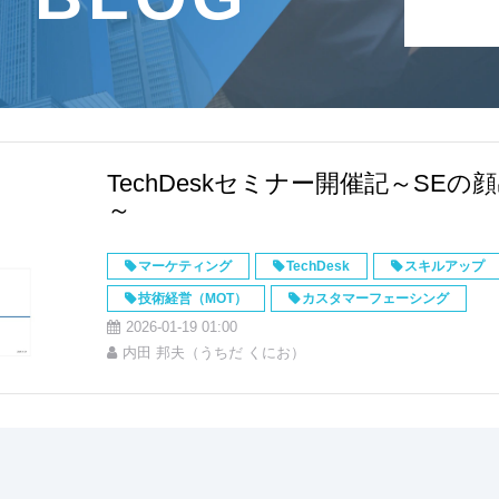
ス
TechDeskセミナー開催記～SE
～
マーケティング
TechDesk
スキルアップ
技術経営（MOT）
カスタマーフェーシング
2026-01-19 01:00
カスタマーエクスペリエンス（CX）
内田 邦夫（うちだ くにお）