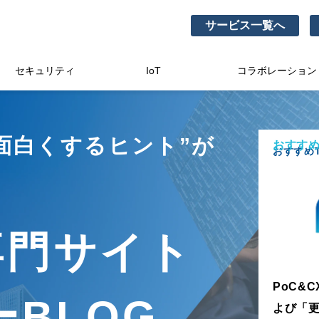
サービス一覧へ
セキュリティ
IoT
コラボレーション
面白くするヒント”が
おすすめ
おすすめT
。
専門サイト
PoC&
BLOG
よび「