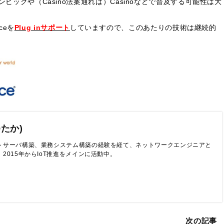
ピックや（Casino法案通れば）Casinoなどで普及する可能性は大
ceを
Plug inサポート
していますので、このあたりの技術は継続的
ゆたか)
トサーバ構築、業務システム構築の経験を経て、ネットワークエンジニアと
2015年からIoT推進をメインに活動中。
次の記事