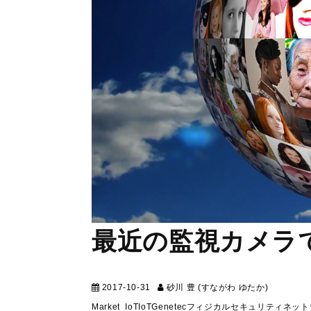
最近の監視カメラ
2017-10-31
砂川 豊 (すながわ ゆたか)
マーケテ
Market_IoT
IoT
Genetec
フィジカルセキュリティ
ネット