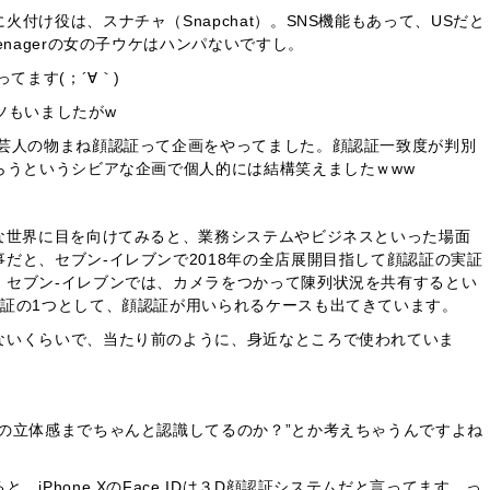
付け役は、スナチャ（Snapchat）。SNS機能もあって、USだと
enagerの女の子ウケはハンパないですし。
てます(；´∀｀)
ツもいましたがw
で芸人の物まね顔認証って企画をやってました。顔認証一致度が判別
らうというシビアな企画で個人的には結構笑えましたｗww
な世界に目を向けてみると、業務システムやビジネスといった場面
だと、セブン-イレブンで2018年の全店展開目指して顔認証の実証
、セブン-イレブンでは、カメラをつかって陳列状況を共有するとい
認証の1つとして、顔認証が用いられるケースも出てきています。
ないくらいで、当たり前のように、身近なところで使われていま
の立体感までちゃんと認識してるのか？”とか考えちゃうんですよね
iPhone XのFace IDは３D顔認証システムだと言ってます。っ