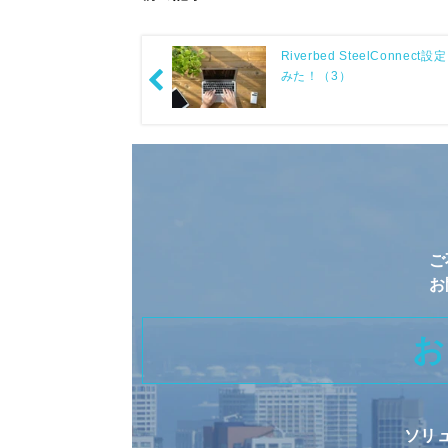
Riverbed SteelConnect
みた！（3）
ご
お
お
ソリ