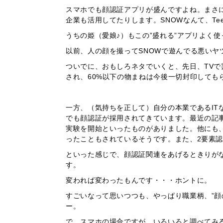
スマホでも顔認証アプリが盛んですよね。まさに火
企業も活用してたりします。SNOWなんて、Te
うちの姫（愛娘♪）もこの”盛れる”アプリよく使っ
以前、人の顔を撮ってSNOWで遊んでる悪いヤ
ついでに、おもしろネタでいくと、先日、TV
され、60%以下の物まねは今後一切封印しても
一方、（気持ちを正して）自分の本業であるIT
でも顔認証が採用されてきています。最近の記事
実験を開始といったものがありました。他にも
ったこともされているそうです。また、2要素
といった感じで、顔認証関連をあげるときりが
す。
変われば変わったもんです・・・ホントに。
すごいなって思いつつも、やっぱり職業柄、”顔
ー。
で、スマホの場合ですが、いろいろと調べてみると、