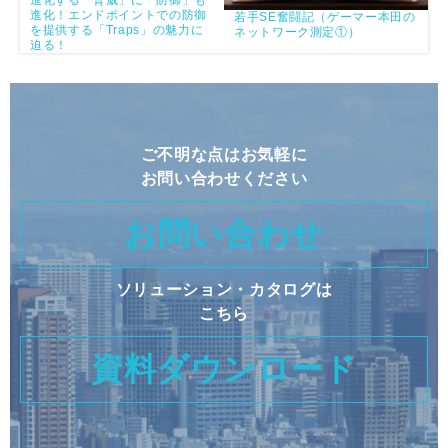
進化！エンドポイントでの防御
若手SE奮闘記（ゲーマー本田の
を提供する「Traps」の魅力に
ネットワーク測定①）
迫る！
ご不明な点はお気軽に
お問い合わせください
お問い合わせ
ソリューション・カタログは
こちら
資料ダウンロード