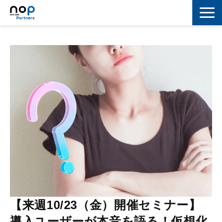
ネットワーク
マーケティング
セキュリティ
IoT
コラボレーション
スキルアップ
IT用語解説
【来週10/23（金）開催セミナー】
導入ユーザーが本音を語る！仮想化