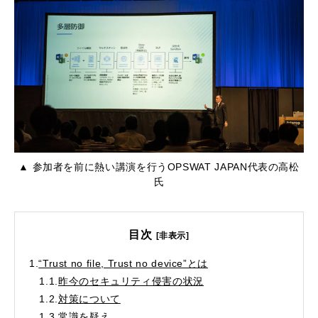
▲ 参加者を前に熱い講演を行うOPSWAT JAPAN代表の高松
氏
目次
[非表示]
1.
“Trust no file, Trust no device”とは
1.1.
昨今のセキュリティ侵害の状況
1.2.
対策について
1.3.
常識を疑え