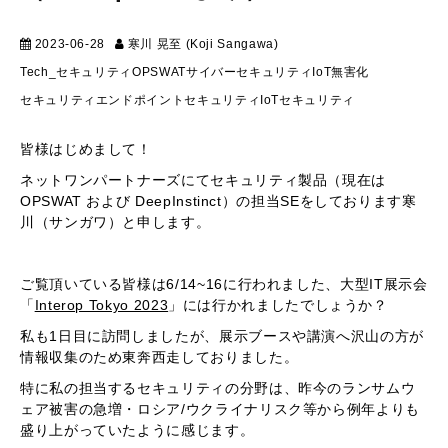
2023-06-28
寒川 晃至 (Koji Sangawa)
マーケティング
Tech_セキュリティ
OPSWAT
サイバーセキュリティ
IoT
無害化
セキュリティ
エンドポイントセキュリティ
IoTセキュリティ
皆様はじめまして！
ネットワンパートナーズにてセキュリティ製品（現在は
OPSWAT および DeepInstinct）の担当SEをしております寒
川（サンガワ）と申します。
ご覧頂いている皆様は6/14~16に行われました、大型IT展示会
「
Interop Tokyo 2023
」には行かれましたでしょうか？
私も1日目に訪問しましたが、展示ブースや講演へ沢山の方が
情報収集のため東奔西走しておりました。
特に私の担当するセキュリティの分野は、昨今のランサムウ
ェア被害の急増・ロシア/ウクライナリスク等から例年よりも
盛り上がっていたように感じます。