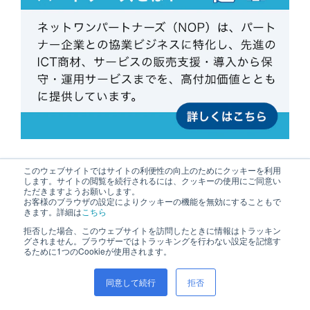
このウェブサイトではサイトの利便性の向上のためにクッキーを利用
します。サイトの閲覧を続行されるには、クッキーの使用にご同意い
ただきますようお願いします。
サイト内検索
お客様のブラウザの設定によりクッキーの機能を無効にすることもで
きます。詳細は
こちら
拒否した場合、このウェブサイトを訪問したときに情報はトラッキン
グされません。ブラウザーではトラッキングを行わない設定を記憶す
るために1つのCookieが使用されます。
同意して続行
拒否
記事カテゴリ一覧