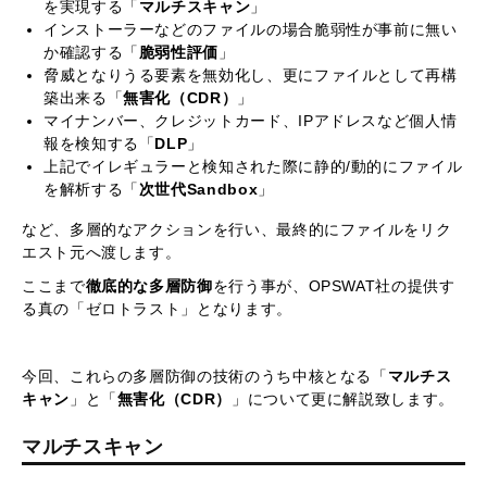
を実現する「
マルチスキャン
」
インストーラーなどのファイルの場合脆弱性が事前に無い
か確認する「
脆弱性評価
」
脅威となりうる要素を無効化し、更にファイルとして再構
築出来る「
無害化（CDR）
」
マイナンバー、クレジットカード、IPアドレスなど個人情
報を検知する「
DLP
」
上記でイレギュラーと検知された際に静的/動的にファイル
を解析する「
次世代Sandbox
」
など、多層的なアクションを行い、最終的にファイルをリク
エスト元へ渡します。
ここまで
徹底的な多層防御
を行う事が、OPSWAT社の提供す
る真の「ゼロトラスト」となります。
今回、これらの多層防御の技術のうち中核となる「
マルチス
キャン
」と「
無害化（CDR）
」について更に解説致します。
マルチスキャン