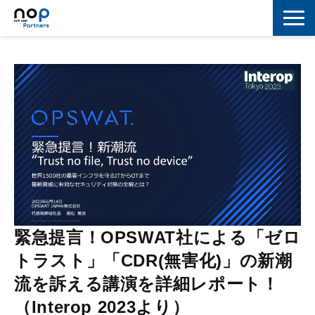
ネットワーク
マーケティング
セキュリティ
IoT
コラボレーション
スキルアップ
緊急提言！OPSWAT社による「ゼロ
IT用語解説
トラスト」「CDR(無害化)」の新潮
流を訴える講演を詳細レポート！
（Interop 2023より）