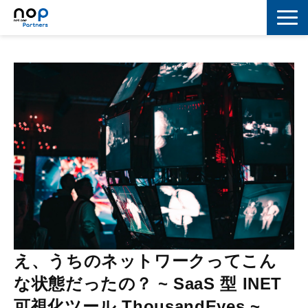
ネットワーク
マーケティング
セキュリティ
IoT
コラボレーション
スキルアップ
IT用語解説
え、うちのネットワークってこん
な状態だったの？ ~ SaaS 型 INET
可視化ツール ThousandEyes ~