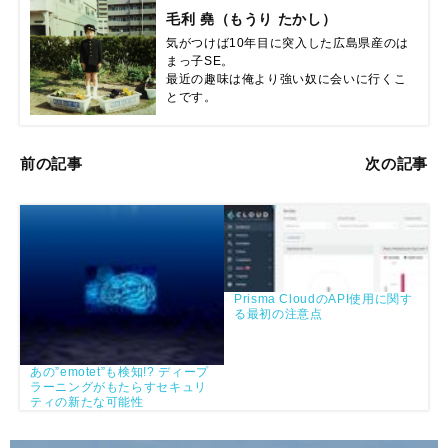
毛利 堯（もうり たかし）
気がつけば10年目に突入した広島県産のは
まっ子SE。

最近の趣味は俺より強い奴に会いに行くこ
とです。
前の記事
次の記事
Prisma CloudのAPI使用に関す
る最初の注意点
あの”emotet”も検知!? ディープ
ラーニングがもたらすセキュリ
ティの新たな可能性