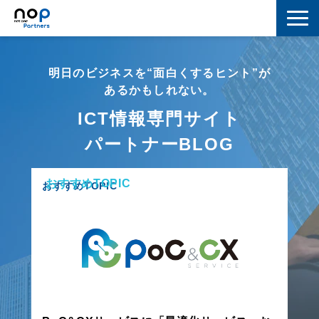
ネットワーク
明日のビジネスを“面白くするヒント”が
マーケティング
あるかもしれない。
ICT情報専門サイト
セキュリティ
パートナーBLOG
IoT
おすすめTOPIC
コラボレーション
おすすめTOPIC
スキルアップ
IT用語解説