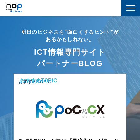
ネットワーク
明日のビジネスを“面白くするヒント”が
マーケティング
あるかもしれない。
ICT情報専門サイト
セキュリティ
パートナーBLOG
IoT
おすすめTOPIC
コラボレーション
おすすめTOPIC
スキルアップ
IT用語解説