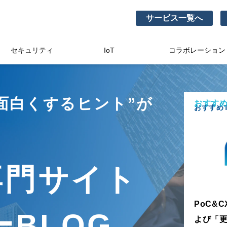
サービス一覧へ
セキュリティ
IoT
コラボレーション
面白くするヒント”が
おすすめ
おすすめT
。
専門サイト
PoC&
BLOG
よび「