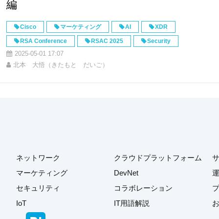
編
Cisco
マーケティング
AI
XDR
RSA Conference
RSAC 2025
Security
2025-05-01 17:07
Identity
Cisco Security
AI Defence
北本 大悟（きたもと だいご）
Expo
Hypershield
Hybrid Mesh Firewall
ZTNA
Zero Trust Network Access
Cisco Systems
ネットワーク
クラウドプラットフォーム
マーケティング
DevNet
セキュリティ
コラボレーション
IoT
IT用語解説