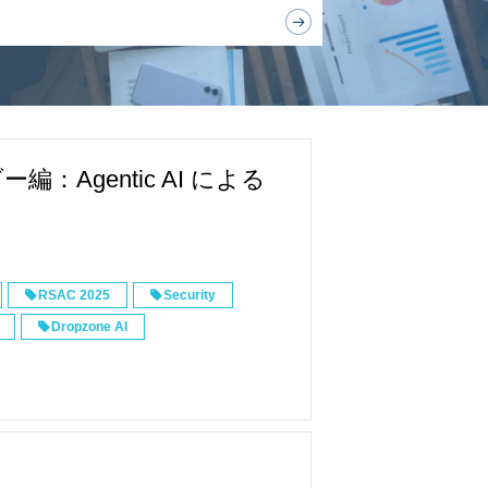
ダー編：Agentic AI による
RSAC 2025
Security
Dropzone AI