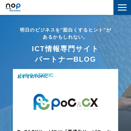
ネットワーク
明日のビジネスを“面白くするヒント”が
マーケティング
あるかもしれない。
ICT情報専門サイト
セキュリティ
パートナーBLOG
IoT
おすすめTOPIC
コラボレーション
おすすめTOPIC
スキルアップ
IT用語解説