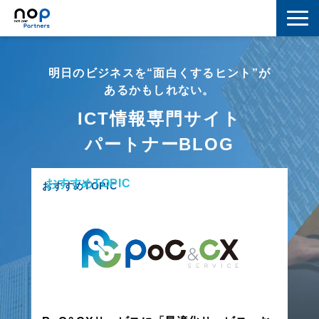
ネットワーク
明日のビジネスを“面白くするヒント”が
マーケティング
あるかもしれない。
ICT情報専門サイト
セキュリティ
パートナーBLOG
IoT
おすすめTOPIC
コラボレーション
おすすめTOPIC
スキルアップ
IT用語解説