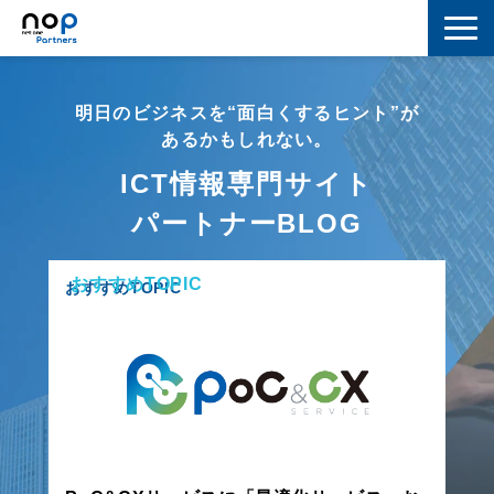
ネットワーク
明日のビジネスを“面白くするヒント”が
マーケティング
あるかもしれない。
ICT情報専門サイト
セキュリティ
パートナーBLOG
IoT
おすすめTOPIC
コラボレーション
おすすめTOPIC
スキルアップ
IT用語解説