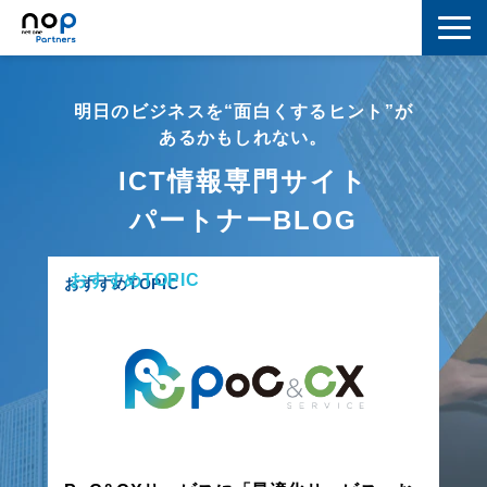
ネットワーク
明日のビジネスを“面白くするヒント”が
マーケティング
あるかもしれない。
ICT情報専門サイト
セキュリティ
パートナーBLOG
IoT
おすすめTOPIC
コラボレーション
おすすめTOPIC
スキルアップ
IT用語解説