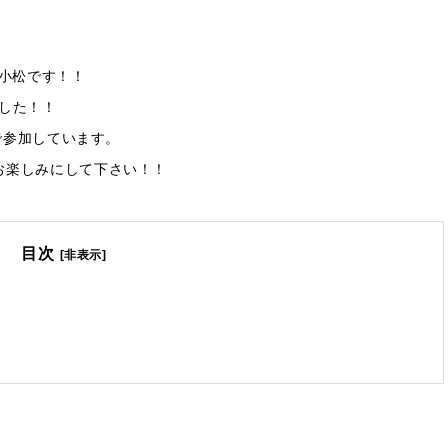
eな小松です！！
りました！！
松で参加しています。
お楽しみにして下さい！！
目次
[非表示]