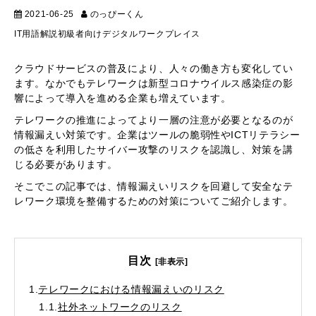
2021-06-25
のっぴーくん
IT用語解説
IT用語解説
初級者向け
デジタルワークプレイス
クラウドサービスの普及により、人々の働き方も変化してい
ます。なかでもテレワークは新型コロナウイルス感染症の影
響によって導入を進める企業も増えています。
テレワークの推進によってより一層の注意が必要となるのが
情報漏えい対策です。企業はツールの脆弱性やICTリテラシー
の低さを利用したサイバー攻撃のリスクを認識し、対策を講
じる必要があります。
そこでこの記事では、情報漏えいリスクを回避して安全なテ
レワーク環境を整備するための対策についてご紹介します。
目次
[非表示]
1.
テレワークにおける情報漏えいのリスク
1.1.
社外ネットワークのリスク