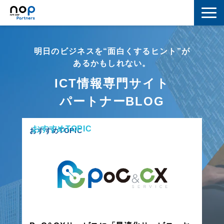
ネットワーク
明日のビジネスを“面白くするヒント”が
マーケティング
あるかもしれない。
ICT情報専門サイト
セキュリティ
パートナーBLOG
IoT
おすすめTOPIC
コラボレーション
おすすめTOPIC
スキルアップ
IT用語解説