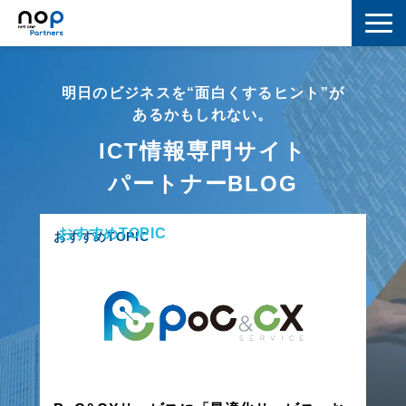
ネットワーク
明日のビジネスを“面白くするヒント”が
マーケティング
あるかもしれない。
ICT情報専門サイト
セキュリティ
パートナーBLOG
IoT
おすすめTOPIC
コラボレーション
おすすめTOPIC
スキルアップ
IT用語解説