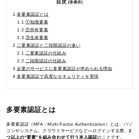
目次
[非表示]
1.
多要素認証とは
1.1.
①知識要素
1.2.
②所有要素
1.3.
③生体要素
2.
二要素認証と二段階認証の違い
2.1.
二要素認証の仕組み
2.2.
二段階認証の仕組み
3.
企業のサービスに多要素認証が求められる理由
4.
多要素認証で高度なセキュリティを実現
多要素認証とは
多要素認証（MFA：Multi-Factor Authentication）とは、パソ
コンやシステム、クラウドサービスなどへログインする際、
2
つ以上の“要素”を組み合わせて行う本人認証
のことです。