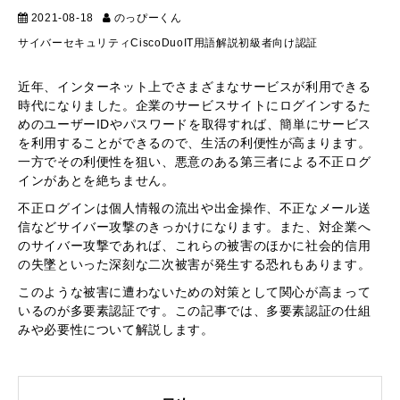
2021-08-18
のっぴーくん
IT用語解説
サイバーセキュリティ
Cisco
Duo
IT用語解説
初級者向け
認証
近年、インターネット上でさまざまなサービスが利用できる
時代になりました。企業のサービスサイトにログインするた
めのユーザーIDやパスワードを取得すれば、簡単にサービス
を利用することができるので、生活の利便性が高まります。
一方でその利便性を狙い、悪意のある第三者による不正ログ
インがあとを絶ちません。
不正ログインは個人情報の流出や出金操作、不正なメール送
信などサイバー攻撃のきっかけになります。また、対企業へ
のサイバー攻撃であれば、これらの被害のほかに社会的信用
の失墜といった深刻な二次被害が発生する恐れもあります。
このような被害に遭わないための対策として関心が高まって
いるのが多要素認証です。この記事では、多要素認証の仕組
みや必要性について解説します。